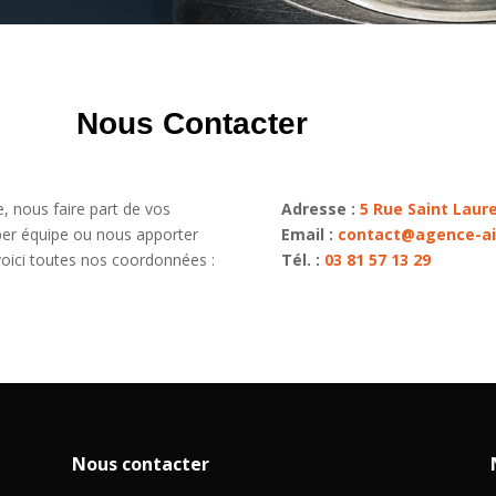
Nous Contacter
, nous faire part de vos
Adresse :
5 Rue Saint Lau
per équipe ou nous apporter
Email :
contact@agence-air
ici toutes nos coordonnées :
Tél. :
03 81 57 13 29
Nous contacter