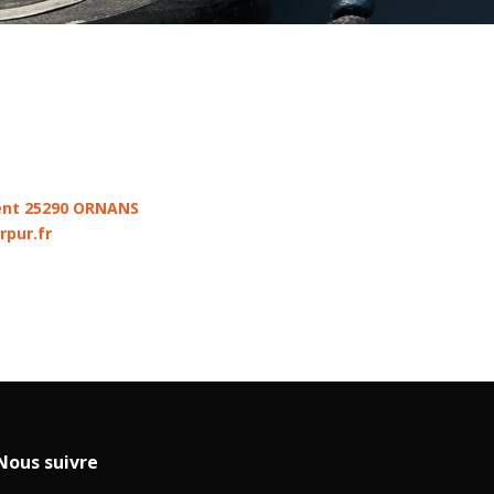
rent 25290 ORNANS
pur.fr
Nous suivre